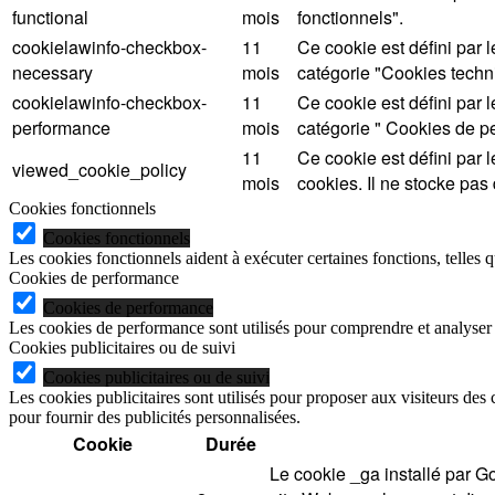
functional
mois
fonctionnels".
cookielawinfo-checkbox-
11
Ce cookie est défini par 
necessary
mois
catégorie "Cookies tech
cookielawinfo-checkbox-
11
Ce cookie est défini par 
performance
mois
catégorie " Cookies de p
11
Ce cookie est défini par l
viewed_cookie_policy
mois
cookies. Il ne stocke pa
Cookies fonctionnels
Cookies fonctionnels
Les cookies fonctionnels aident à exécuter certaines fonctions, telles 
Cookies de performance
Cookies de performance
Les cookies de performance sont utilisés pour comprendre et analyser l
Cookies publicitaires ou de suivi
Cookies publicitaires ou de suivi
Les cookies publicitaires sont utilisés pour proposer aux visiteurs des 
pour fournir des publicités personnalisées.
Cookie
Durée
Le cookie _ga installé par Go