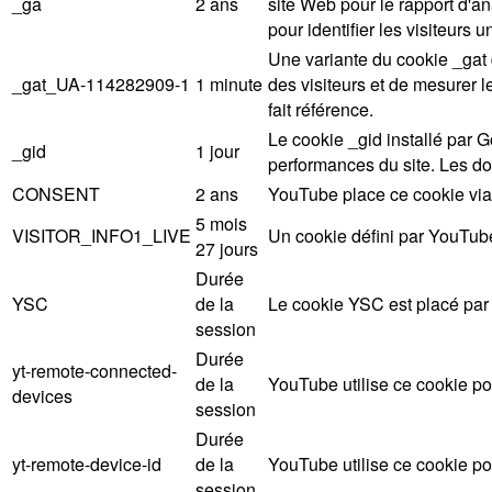
_ga
2 ans
site Web pour le rapport d'a
pour identifier les visiteurs u
Une variante du cookie _gat 
_gat_UA-114282909-1
1 minute
des visiteurs et de mesurer 
fait référence.
Le cookie _gid installé par G
_gid
1 jour
performances du site. Les do
CONSENT
2 ans
YouTube place ce cookie via
5 mois
VISITOR_INFO1_LIVE
Un cookie défini par YouTube 
27 jours
Durée
YSC
de la
Le cookie YSC est placé par 
session
Durée
yt-remote-connected-
de la
YouTube utilise ce cookie pou
devices
session
Durée
yt-remote-device-id
de la
YouTube utilise ce cookie pou
session