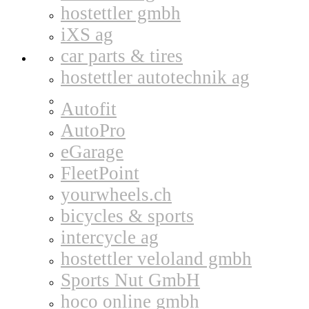
hostettler gmbh
iXS ag
car parts & tires
hostettler autotechnik ag
Autofit
AutoPro
eGarage
FleetPoint
yourwheels.ch
bicycles & sports
intercycle ag
hostettler veloland gmbh
Sports Nut GmbH
hoco online gmbh