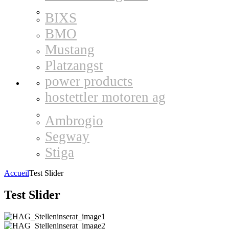
BIXS
BMO
Mustang
Platzangst
power products
hostettler motoren ag
Ambrogio
Segway
Stiga
Accueil
Test Slider
Test Slider