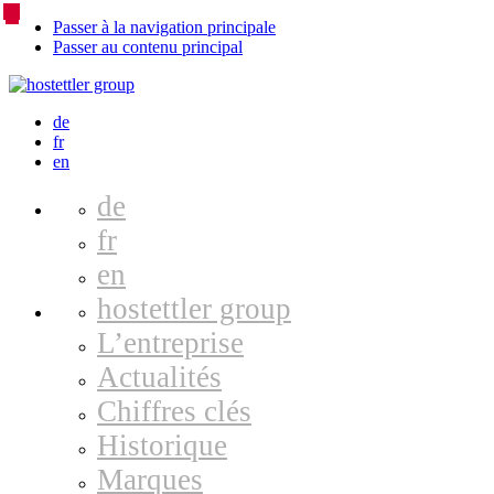
Passer à la navigation principale
Passer au contenu principal
Language
de
fr
Switcher
en
de
fr
en
hostettler group
L’entreprise
Actualités
Chiffres clés
Historique
Marques