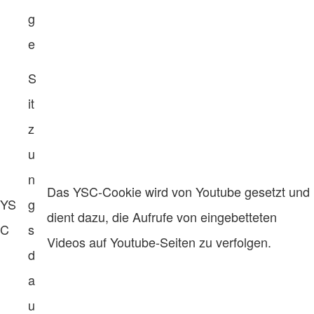
g
e
S
it
z
u
n
Das YSC-Cookie wird von Youtube gesetzt und
YS
g
dient dazu, die Aufrufe von eingebetteten
C
s
Videos auf Youtube-Seiten zu verfolgen.
d
a
u