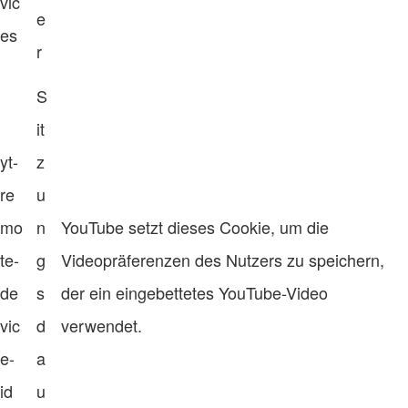
vic
e
es
r
S
it
yt-
z
re
u
mo
n
YouTube setzt dieses Cookie, um die
te-
g
Videopräferenzen des Nutzers zu speichern,
de
s
der ein eingebettetes YouTube-Video
vic
d
verwendet.
e-
a
id
u