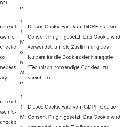
nal
e
1
cookiel
Dieses Cookie wird vom GDPR Cookie
1
awinfo-
Consent Plugin gesetzt. Das Cookie wird
M
checkb
verwendet, um die Zustimmung des
o
ox-
Nutzers für die Cookies der Kategorie
n
necess
"Technisch notwendige Cookies" zu
at
ary
speichern.
e
1
cookiel
1
Dieses Cookie wird vom GDPR Cookie
awinfo-
M
Consent Plugin gesetzt. Das Cookie wird
checkb
o
verwendet, um die Zustimmung des