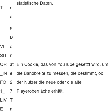
statistische Daten.
T
r
e
5
M
VI
o
SIT
n
OR
at
Ein Cookie, das von YouTube gesetzt wird, um
_IN
e
die Bandbreite zu messen, die bestimmt, ob
FO
2
der Nutzer die neue oder die alte
1_
7
Playeroberfläche erhält.
LIV
T
E
a