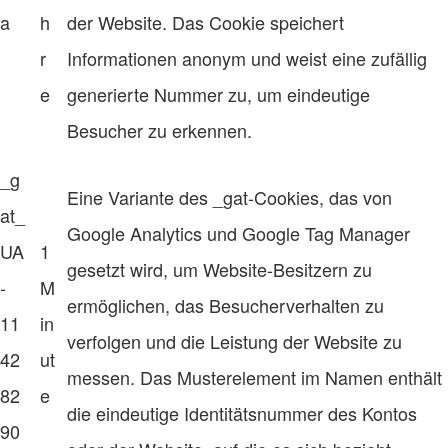
a
h
der Website. Das Cookie speichert
r
Informationen anonym und weist eine zufällig
e
generierte Nummer zu, um eindeutige
Besucher zu erkennen.
_g
Eine Variante des _gat-Cookies, das von
at_
Google Analytics und Google Tag Manager
UA
1
gesetzt wird, um Website-Besitzern zu
-
M
ermöglichen, das Besucherverhalten zu
11
in
verfolgen und die Leistung der Website zu
42
ut
messen. Das Musterelement im Namen enthält
82
e
die eindeutige Identitätsnummer des Kontos
90