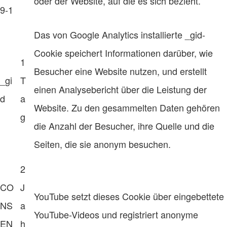
oder der Website, auf die es sich bezieht.
9-1
Das von Google Analytics installierte _gid-
Cookie speichert Informationen darüber, wie
1
Besucher eine Website nutzen, und erstellt
_gi
T
einen Analysebericht über die Leistung der
d
a
Website. Zu den gesammelten Daten gehören
g
die Anzahl der Besucher, ihre Quelle und die
Seiten, die sie anonym besuchen.
2
CO
J
YouTube setzt dieses Cookie über eingebettete
NS
a
YouTube-Videos und registriert anonyme
EN
h