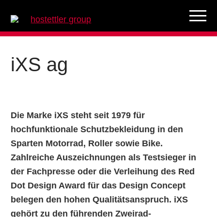
Zur
Skip
Zur
L
Hauptnavigation
to
Hauptsidebar
springen
main
springen
S
content
iXS ag
Die Marke iXS steht seit 1979 für
hochfunktionale Schutzbekleidung in den
Sparten Motorrad, Roller sowie Bike.
Zahlreiche Auszeichnungen als Testsieger in
der Fachpresse oder die Verleihung des Red
Dot Design Award für das Design Concept
belegen den hohen Qualitätsanspruch. iXS
gehört zu den führenden Zweirad-