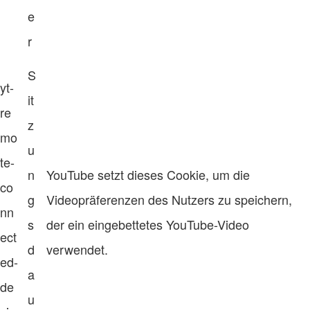
e
r
S
yt-
it
re
z
mo
u
te-
n
YouTube setzt dieses Cookie, um die
co
g
Videopräferenzen des Nutzers zu speichern,
nn
s
der ein eingebettetes YouTube-Video
ect
d
verwendet.
ed-
a
de
u