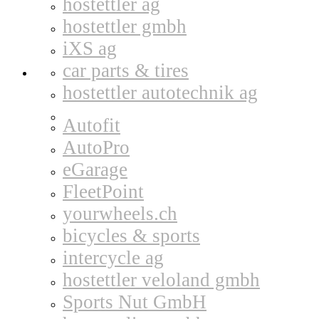
hostettler ag
hostettler gmbh
iXS ag
car parts & tires
hostettler autotechnik ag
Autofit
AutoPro
eGarage
FleetPoint
yourwheels.ch
bicycles & sports
intercycle ag
hostettler veloland gmbh
Sports Nut GmbH