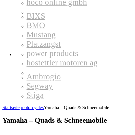
hoco online gmbh
BIXS
BMO
Mustang
Platzangst
power products
hostettler motoren ag
Ambrogio
Segway
Stiga
Startseite
motorcycles
Yamaha – Quads & Schneemobile
Yamaha – Quads & Schneemobile