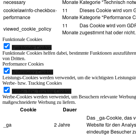
necessary
Monate
Kategorie "Technisch not
cookielawinfo-checkbox-
11
Dieses Cookie wird vom G
performance
Monate
Kategorie "Performance C
11
Das Cookie wird vom GDPR
viewed_cookie_policy
Monate
zugestimmt hat oder nicht
Funktionale Cookies
Funktionale Cookies
Funktionale Cookies helfen dabei, bestimmte Funktionen auszuführe
von Dritten.
Performance Cookies
Performance Cookies
Leistungs-Cookies werden verwendet, um die wichtigsten Leistungsind
Werbe- bzw. Tracking Cookies
Werbe- bzw. Tracking Cookies
Werbe-Cookies werden verwendet, um Besuchern relevante Werbung 
maßgeschneiderte Werbung zu liefern.
Cookie
Dauer
Das _ga-Cookie, das vo
_ga
2 Jahre
Website für den Analys
eindeutige Besucher z