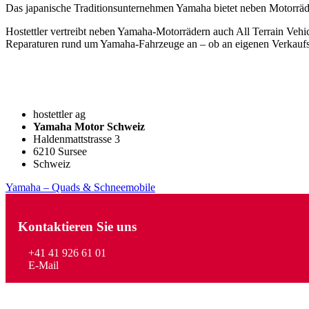
Das japanische Traditionsunternehmen Yamaha bietet neben Motorräde
Hostettler vertreibt neben Yamaha-Motorrädern auch All Terrain Veh
Reparaturen rund um Yamaha-Fahrzeuge an – ob an eigenen Verkaufss
Haupt-
Sidebar
hostettler ag
Yamaha Motor Schweiz
Haldenmattstrasse 3
6210 Sursee
Schweiz
Yamaha – Quads & Schneemobile
Kontaktieren Sie uns
+41 41 926 61 01
E-Mail